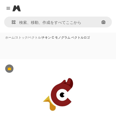
Magnific
Close menu
画像で
ホーム
/
ストック
/
ベクトル
/
チキン C モノグラム ベクトルロゴ
Premium