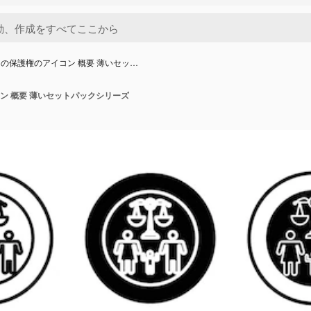
の保護権のアイコン 概要 薄いセッ…
ン 概要 薄いセットパックシリーズ