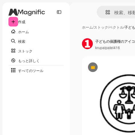
作成
ホーム
/
ストック
/
ベクトル
/
子ども
ホーム
検索
子どもの保護権のアイコ
krupalpatel416
ストック
もっと詳しく
Premium
すべてのツール