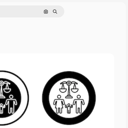
画像で検索
検索