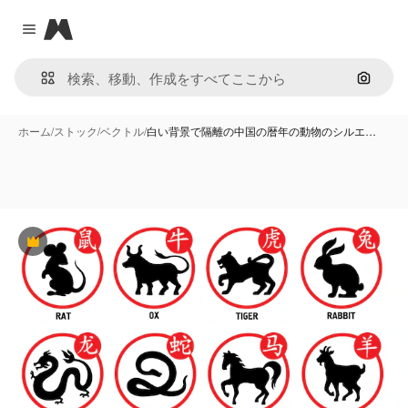
Magnific
Close menu
画像で
ホーム
/
ストック
/
ベクトル
/
白い背景で隔離の中国の暦年の動物のシルエ…
Premium