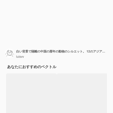
白い背景で隔離の中国の暦年の動物のシルエット。 12のアジアの旧正月の文字と中国の象形文字が設定されています。ベクトルイラスト。占星術カレンダー中国の星占いのシンボル。
luisvv
あなたにおすすめのベクトル