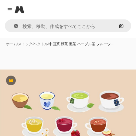
Magnific
Close menu
画像で
ホーム
/
ストック
/
ベクトル
/
中国茶 緑茶 黒茶 ハーブル茶 フルーツ…
Premium