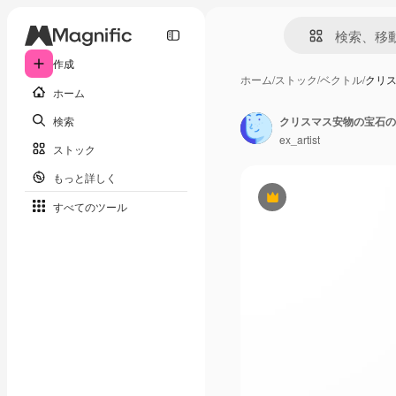
作成
ホーム
/
ストック
/
ベクトル
/
クリ
ホーム
検索
クリスマス安物の宝石の
ex_artist
ストック
もっと詳しく
Premium
すべてのツール