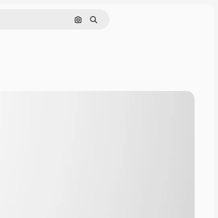
画像で検索
検索