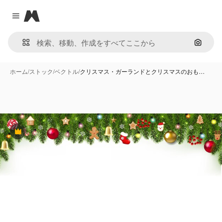
Magnific
Close menu
画像で
ホーム
/
ストック
/
ベクトル
/
クリスマス・ガーランドとクリスマスのおも…
Premium