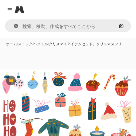
Magnific
Close menu
画像で
ホーム
/
ストック
/
ベクトル
/
クリスマスアイテムセット。クリスマスツリ…
Premium