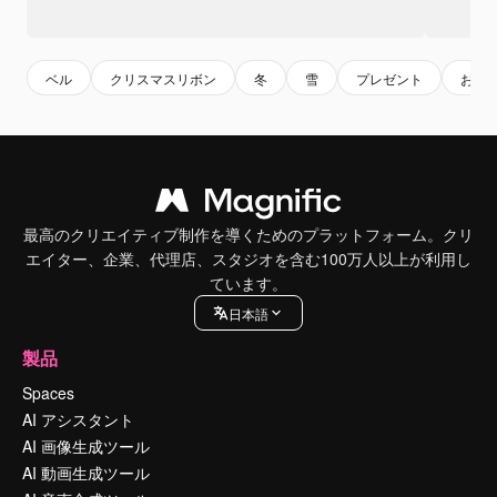
ベル
クリスマスリボン
冬
雪
プレゼント
おも
最高のクリエイティブ制作を導くためのプラットフォーム。クリ
エイター、企業、代理店、スタジオを含む100万人以上が利用し
ています。
日本語
製品
Spaces
AI アシスタント
AI 画像生成ツール
AI 動画生成ツール