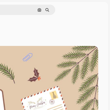
画像で検索
検索