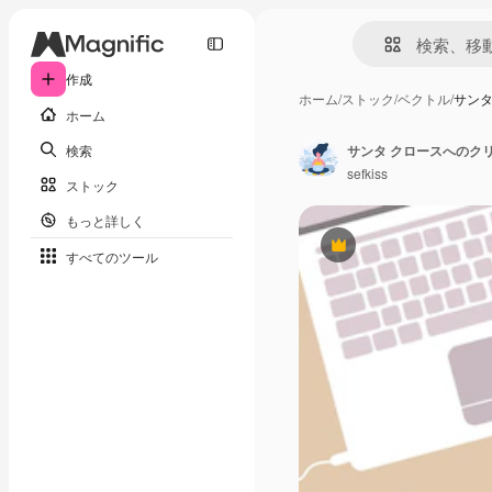
作成
ホーム
/
ストック
/
ベクトル
/
サンタ
ホーム
検索
サンタ クロースへのク
sefkiss
ストック
もっと詳しく
Premium
すべてのツール