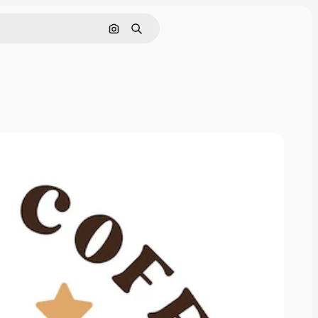
画像で検索
検索