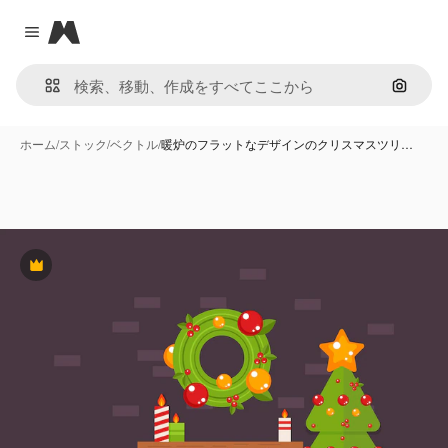
Magnific
Close menu
画像で
ホーム
/
ストック
/
ベクトル
/
暖炉のフラットなデザインのクリスマスツリ…
Premium