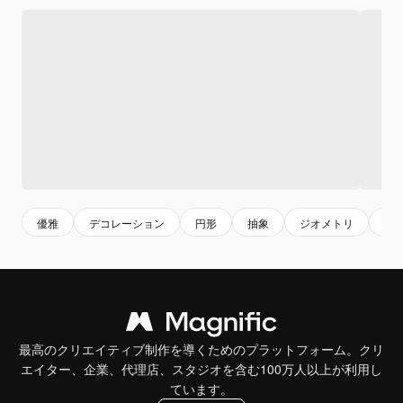
優雅
デコレーション
円形
抽象
ジオメトリ
パ
最高のクリエイティブ制作を導くためのプラットフォーム。クリ
エイター、企業、代理店、スタジオを含む100万人以上が利用し
ています。