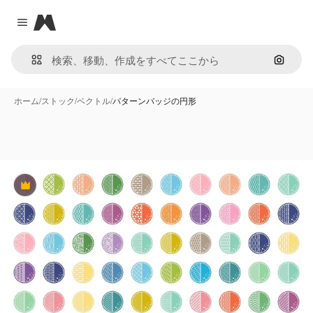
Magnific
Close menu
画像で
ホーム
/
ストック
/
ベクトル
/
パターンバッジの円形
Premium