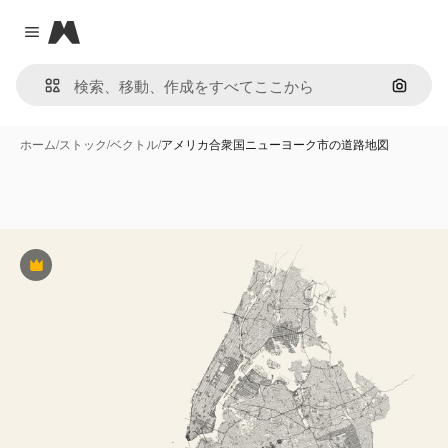
Magnific
Close menu
画像で
ホーム
/
ストック
/
ベクトル
/
アメリカ合衆国ニューヨーク市の道路地図
Premium