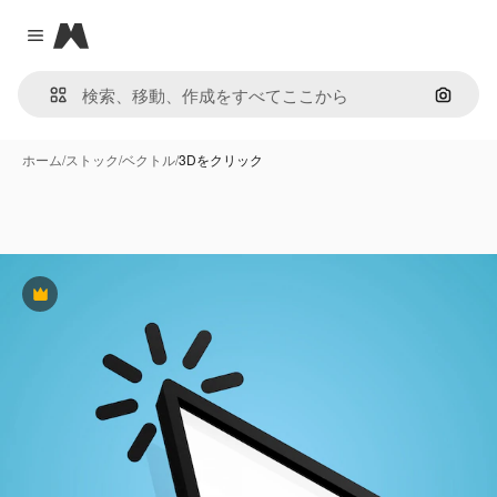
Magnific
Close menu
画像で
ホーム
/
ストック
/
ベクトル
/
3Dをクリック
Premium