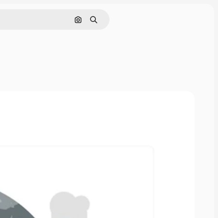
画像で検索
検索