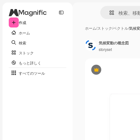
作成
ホーム
/
ストック
/
ベクトル
/
気候
ホーム
検索
気候変動の概念図
storyset
ストック
もっと詳しく
Premium
すべてのツール