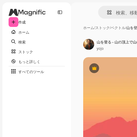
作成
ホーム
/
ストック
/
ベクトル
/
山を登
ホーム
検索
yojo
ストック
もっと詳しく
Premium
すべてのツール