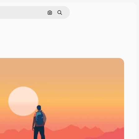
画像で検索
検索