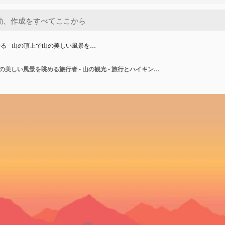
る - 山の頂上で山の美しい風景を…
山を登る - 山の頂上で山の美しい風景を眺める旅行者 - 山の観光 - 旅行とハイキング - ベクター