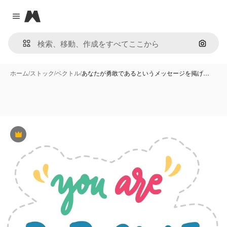
Magnific
Close menu
画像で
ホーム
/
ストック
/
ベクトル
/
あなたが勇敢であるというメッセージを掲げ…
Premium