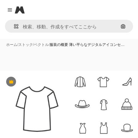
Magnific
Close menu
画像で
ホーム
/
ストック
/
ベクトル
/
服装の概要 薄い平らなデジタルアイコンセ…
Premium