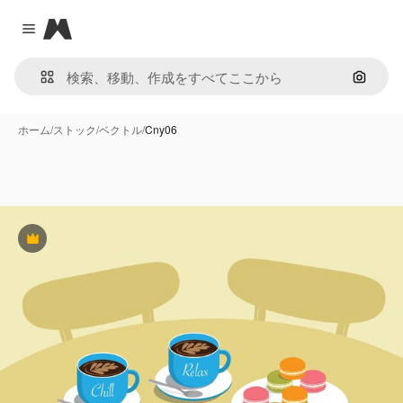
Magnific
Close menu
画像で
ホーム
/
ストック
/
ベクトル
/
Cny06
Premium