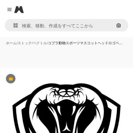
Magnific
Close menu
画像で
ホーム
/
ストック
/
ベクトル
/
コブラ動物スポーツマスコットヘッドロゴベ…
Premium