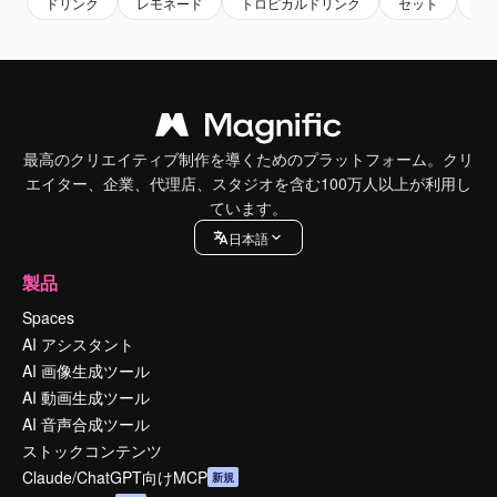
ドリンク
レモネード
トロピカルドリンク
セット
シ
最高のクリエイティブ制作を導くためのプラットフォーム。クリ
エイター、企業、代理店、スタジオを含む100万人以上が利用し
ています。
日本語
製品
Spaces
AI アシスタント
AI 画像生成ツール
AI 動画生成ツール
AI 音声合成ツール
ストックコンテンツ
Claude/ChatGPT向けMCP
新規