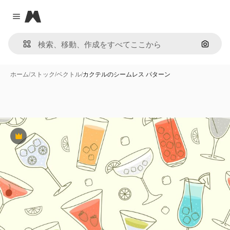
Magnific
Close menu
画像で
ホーム
/
ストック
/
ベクトル
/
カクテルのシームレス パターン
Premium