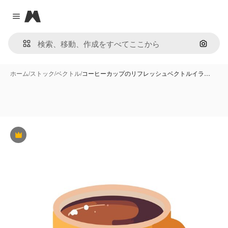
Magnific
Close menu
画像で
ホーム
/
ストック
/
ベクトル
/
コーヒーカップのリフレッシュベクトルイラ…
Premium