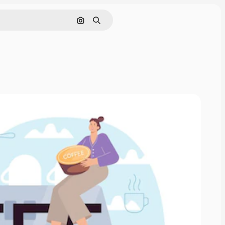
画像で検索
検索