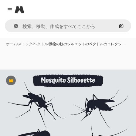
Magnific
Close menu
画像で
ホーム
/
ストック
/
ベクトル
/
動物の蚊のシルエットのベクトルのコレクシ…
Premium