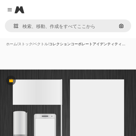
Magnific
Close menu
画像で
ホーム
/
ストック
/
ベクトル
/
コレクションコーポレートアイデンティティ…
Premium