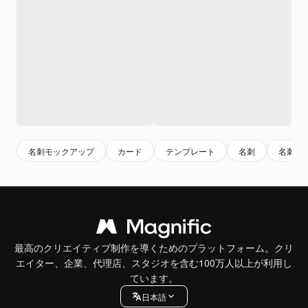
名刺モックアップ
カード
テンプレート
名刺
名刺デ
最高のクリエイティブ制作を導くためのプラットフォーム。クリ
エイター、企業、代理店、スタジオを含む100万人以上が利用し
ています。
日本語