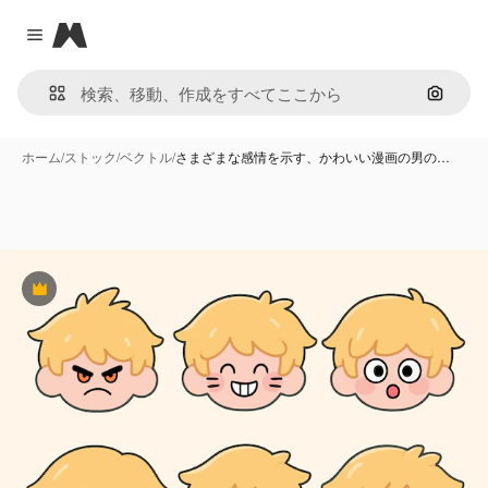
Magnific
Close menu
画像で
ホーム
/
ストック
/
ベクトル
/
さまざまな感情を示す、かわいい漫画の男の…
Premium