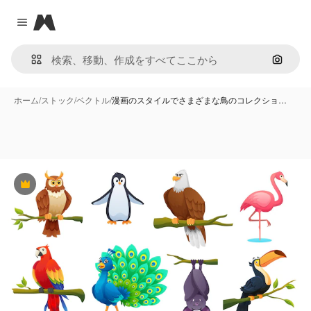
Magnific
Close menu
画像で
ホーム
/
ストック
/
ベクトル
/
漫画のスタイルでさまざまな鳥のコレクショ…
Premium