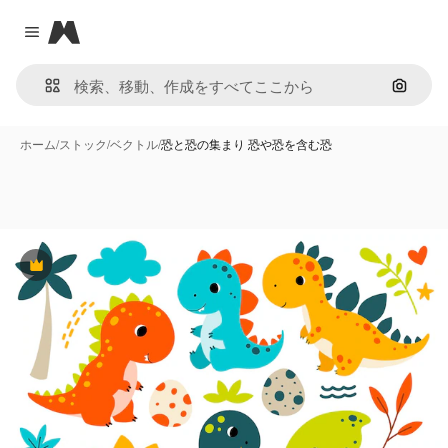
Magnific
Close menu
画像で
ホーム
/
ストック
/
ベクトル
/
恐と恐の集まり 恐や恐を含む恐
Premium