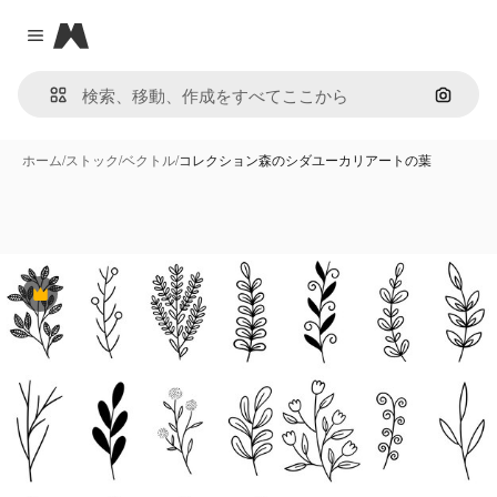
Magnific
Close menu
画像で
ホーム
/
ストック
/
ベクトル
/
コレクション森のシダユーカリアートの葉
Premium