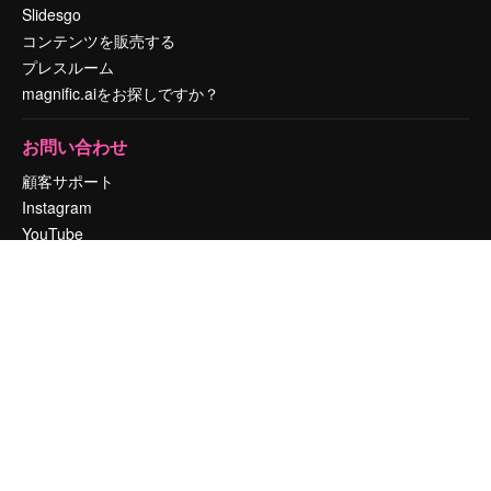
Slidesgo
コンテンツを販売する
プレスルーム
magnific.aiをお探しですか？
お問い合わせ
顧客サポート
Instagram
YouTube
LinkedIn
TikTok
Discord
X
Reddit
Copyright © 2010-
2026
Freepik Company S.L.U.
無断複写・転載を禁じま
す
.