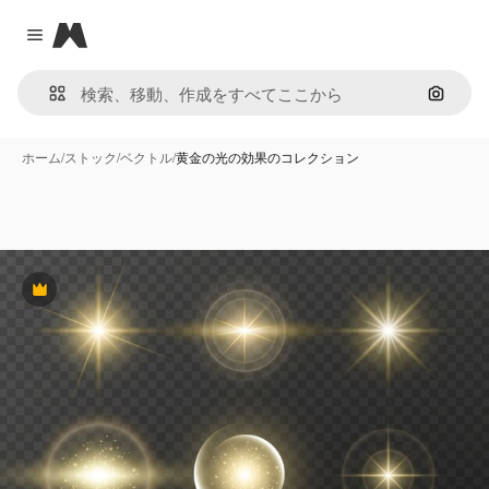
Magnific
Close menu
画像で
ホーム
/
ストック
/
ベクトル
/
黄金の光の効果のコレクション
Premium