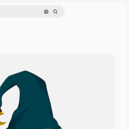
画像で検索
検索