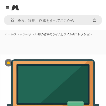
Magnific
Close menu
画像で
ホーム
/
ストック
/
ベクトル
/
緑の背景のライムとライムのコレクション
Premium