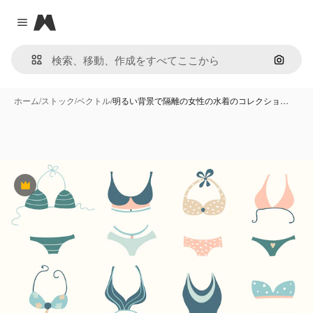
Magnific
Close menu
画像で
ホーム
/
ストック
/
ベクトル
/
明るい背景で隔離の女性の水着のコレクショ…
Premium