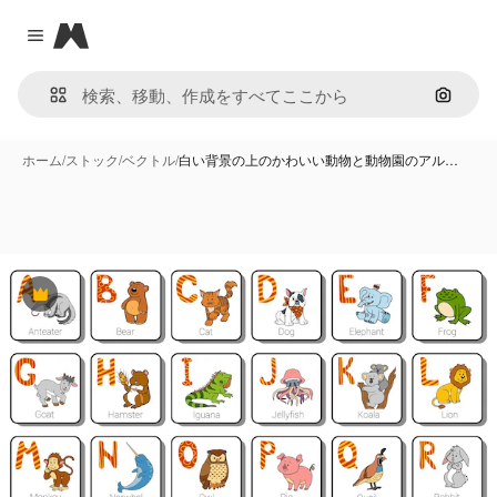
Magnific
Close menu
画像で
ホーム
/
ストック
/
ベクトル
/
白い背景の上のかわいい動物と動物園のアル…
Premium