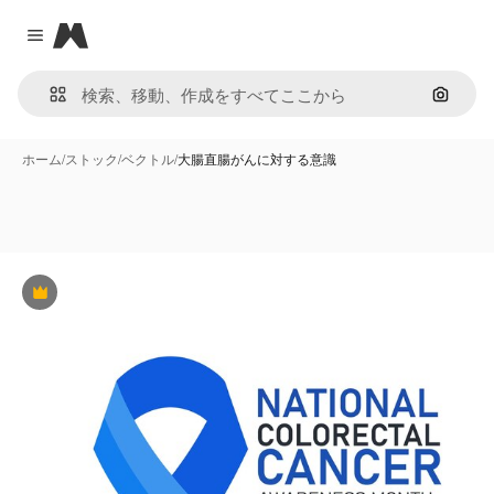
Magnific
Close menu
画像で
ホーム
/
ストック
/
ベクトル
/
大腸直腸がんに対する意識
Premium