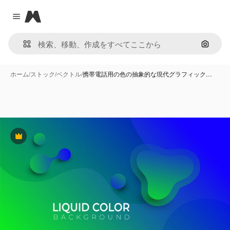
Magnific
Close menu
画像で
ホーム
/
ストック
/
ベクトル
/
携帯電話用の色の抽象的な現代グラフィック…
Premium