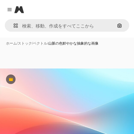
Magnific
Close menu
画像で
ホーム
/
ストック
/
ベクトル
/
山脈の色鮮やかな抽象的な画像
Premium