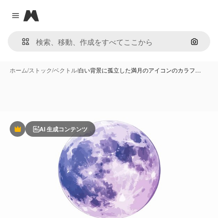
Magnific
Close menu
画像で
ホーム
/
ストック
/
ベクトル
/
白い背景に孤立した満月のアイコンのカラフ…
AI 生成コンテンツ
Premium