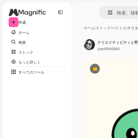
作成
ホーム
/
ストック
/
ベクトル
/
クリ
ホーム
検索
クリエイティビティと野
user6940940
ストック
もっと詳しく
Premium
すべてのツール