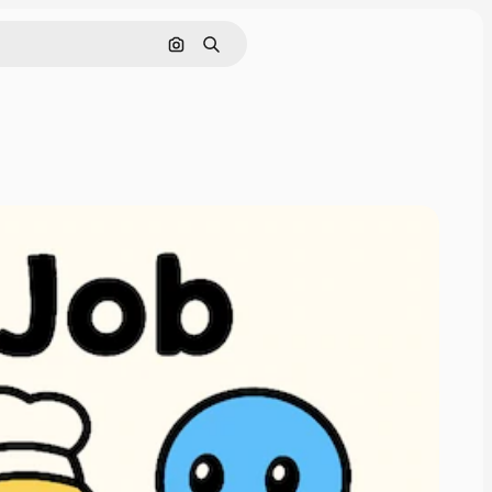
画像で検索
検索