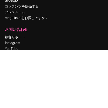
Slidesgo
コンテンツを販売する
プレスルーム
magnific.aiをお探しですか？
お問い合わせ
顧客サポート
Instagram
YouTube
LinkedIn
TikTok
Discord
X
Reddit
Copyright © 2010-
2026
Freepik Company S.L.U.
無断複写・転載を禁じま
す
.