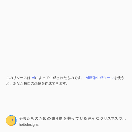
このリソースは
AI
によって生成されたものです。
AI画像生成ツール
を使う
と、あなた独自の画像を作成できます。
子供 たち の ため の 贈り物 を 持っ て いる 色々 な クリスマス ツリー
hoibdesigns