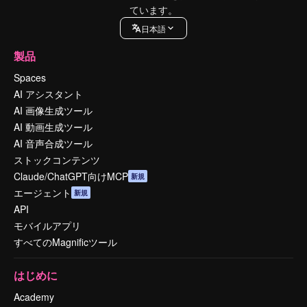
ています。
日本語
製品
Spaces
AI アシスタント
AI 画像生成ツール
AI 動画生成ツール
AI 音声合成ツール
ストックコンテンツ
Claude/ChatGPT向けMCP
新規
エージェント
新規
API
モバイルアプリ
すべてのMagnificツール
はじめに
Academy