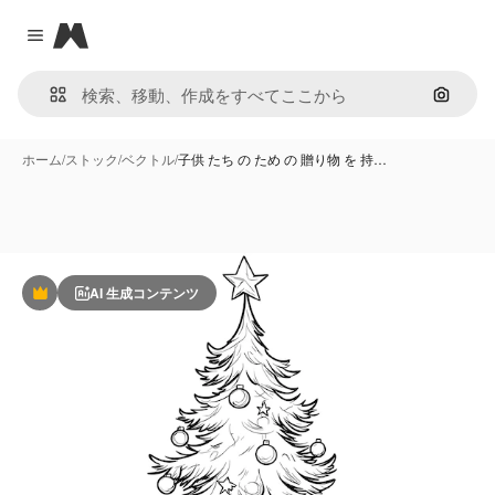
Magnific
Close menu
画像で
ホーム
/
ストック
/
ベクトル
/
子供 たち の ため の 贈り物 を 持…
AI 生成コンテンツ
Premium