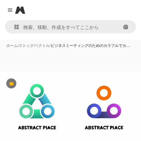
Magnific
Close menu
画像で
ホーム
/
ストック
/
ベクトル
/
ビジネスミーティングのためのカラフルでカ…
Premium