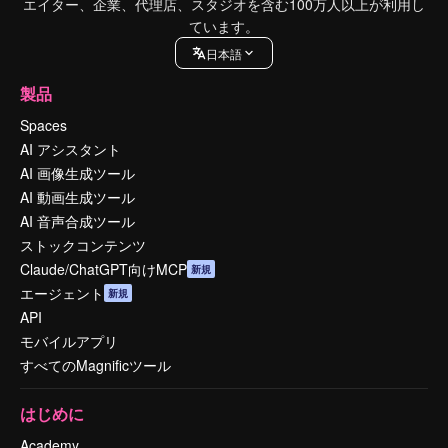
エイター、企業、代理店、スタジオを含む100万人以上が利用し
ています。
日本語
製品
Spaces
AI アシスタント
AI 画像生成ツール
AI 動画生成ツール
AI 音声合成ツール
ストックコンテンツ
Claude/ChatGPT向けMCP
新規
エージェント
新規
API
モバイルアプリ
すべてのMagnificツール
はじめに
Academy