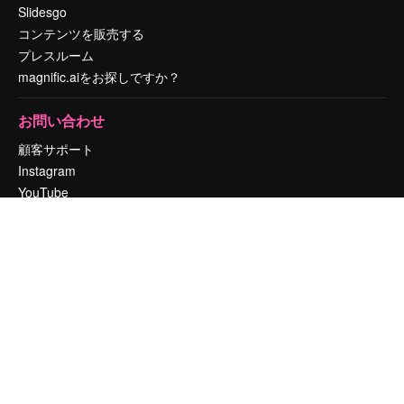
Slidesgo
コンテンツを販売する
プレスルーム
magnific.aiをお探しですか？
お問い合わせ
顧客サポート
Instagram
YouTube
LinkedIn
TikTok
Discord
X
Reddit
Copyright © 2010-
2026
Freepik Company S.L.U.
無断複写・転載を禁じま
す
.