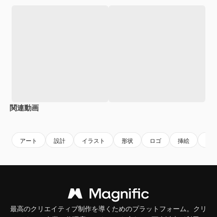
関連動画
Premium
Premium
Premium
Premium
AIによっ
アート
設計
イラスト
形状
ロゴ
挿絵
マ
最高のクリエイティブ制作を導くためのプラットフォーム。クリ