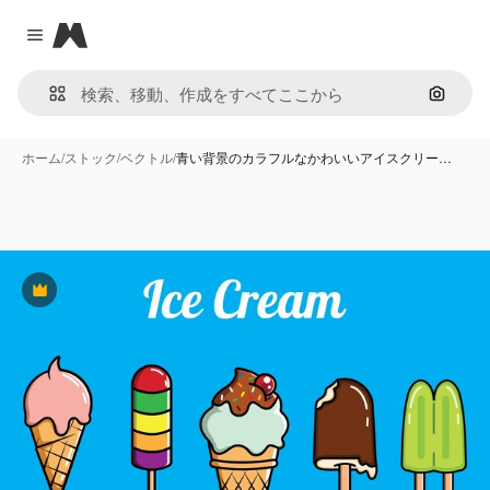
Magnific
Close menu
画像で
ホーム
/
ストック
/
ベクトル
/
青い背景のカラフルなかわいいアイスクリー…
Premium