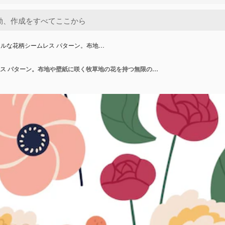
ルな花柄シームレス パターン。布地…
カラフルな花柄シームレス パターン。布地や壁紙に咲く牧草地の花を持つ無限の自然の植物の背景。装飾的なテキスタイル プリントの野生の花のフラット ベクトル イラスト。