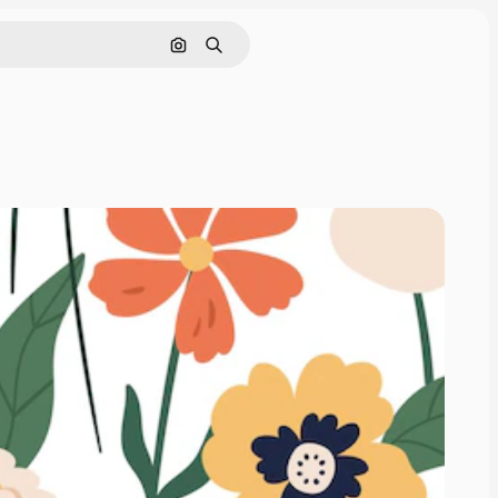
画像で検索
検索