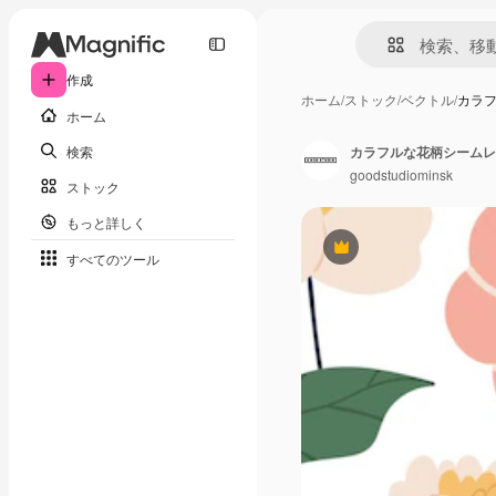
作成
ホーム
/
ストック
/
ベクトル
/
カラフ
ホーム
検索
goodstudiominsk
ストック
もっと詳しく
Premium
すべてのツール