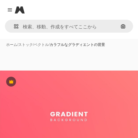
Magnific
Close menu
画像で
ホーム
/
ストック
/
ベクトル
/
カラフルなグラディエントの背景
Premium