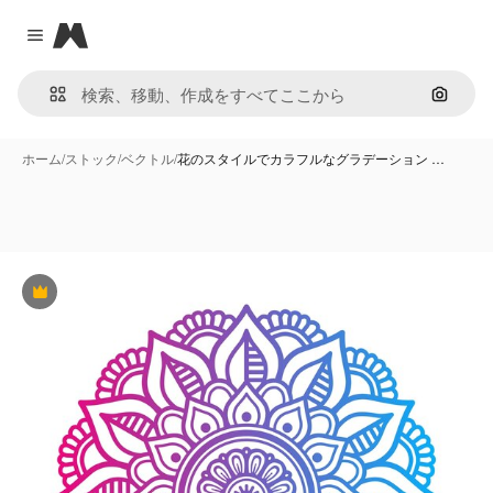
Magnific
Close menu
画像で
ホーム
/
ストック
/
ベクトル
/
花のスタイルでカラフルなグラデーション …
Premium