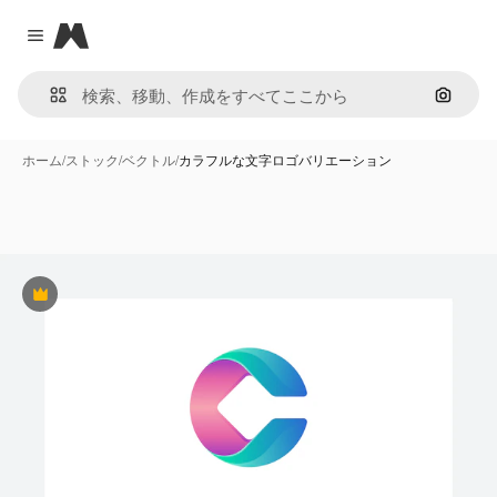
Magnific
Close menu
画像で
ホーム
/
ストック
/
ベクトル
/
カラフルな文字ロゴバリエーション
Premium