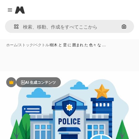
Magnific
Close menu
画像で
ホーム
/
ストック
/
ベクトル
/
樹木 と 雲 に 囲まれ た 色々 な …
AI 生成コンテンツ
Premium