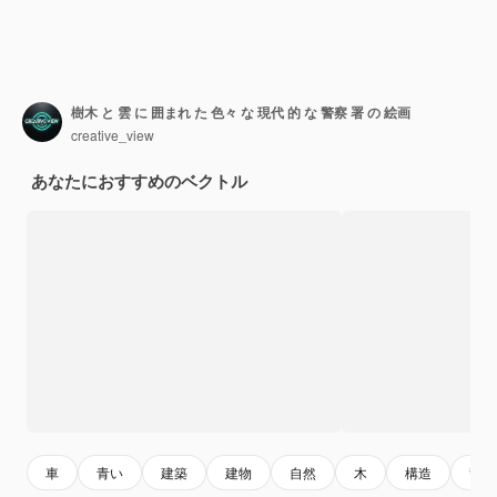
樹木 と 雲 に 囲まれ た 色々 な 現代 的 な 警察 署 の 絵画
creative_view
あなたにおすすめのベクトル
車
青い
建築
建物
自然
木
構造
警察