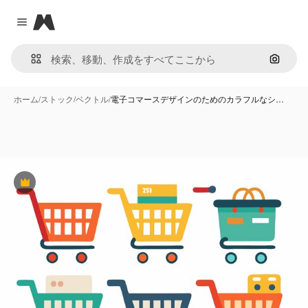
Magnific
Close menu
画像で
ホーム
/
ストック
/
ベクトル
/
電子コマースデザインのためのカラフルなシ…
Premium