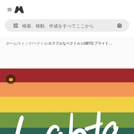
Magnific
Close menu
画像で
ホーム
/
ストック
/
ベクトル
/
カラフルなベクトル LGBTQ プライド…
Premium