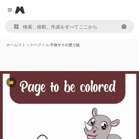
Magnific
Close menu
画像で
ホーム
/
ストック
/
ベクトル
/
子供サイの塗り絵
Premium