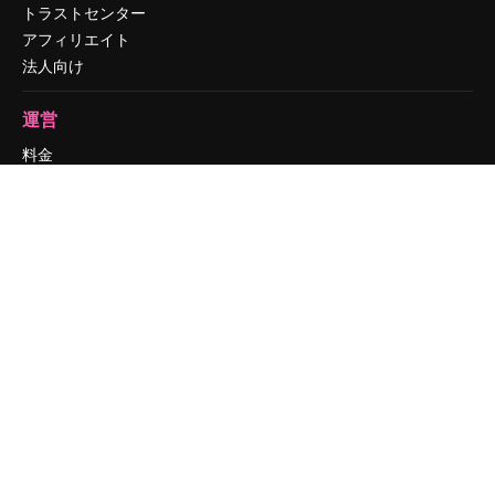
トラストセンター
アフィリエイト
法人向け
運営
料金
会社概要
Reviews
採用情報
検索トレンド
ブログ
イベント
Slidesgo
コンテンツを販売する
プレスルーム
magnific.aiをお探しですか？
お問い合わせ