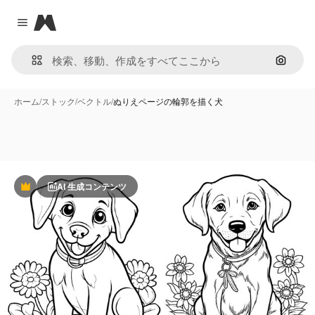
Magnific
Close menu
画像で
ホーム
/
ストック
/
ベクトル
/
ぬりえページの輪郭を描く犬
AI 生成コンテンツ
Premium